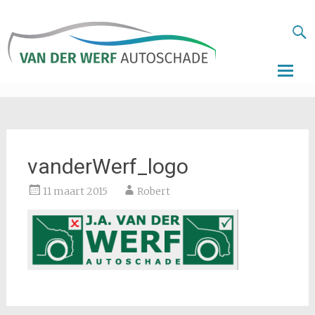
Autoschade
van der Wer
Skip
to
conten
vanderWerf_logo
11 maart 2015
Robert