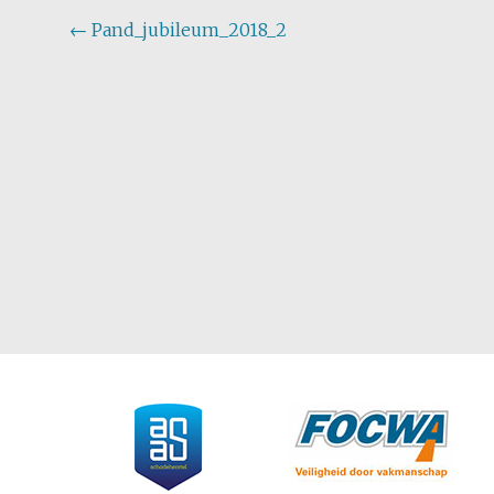
Post
←
Pand_jubileum_2018_2
navigation